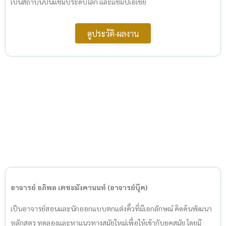
เป็นสถาบันปั้นแชมป์ระดับโลก และแชมป์เอเชีย
ดูประวัติ-ผลงาน
อาจารย์ อภิพล เตชะมังคานนท์ (อาจารย์บุ๊ค)
เป็นอาจารย์สอนและนักออกแบบตกแต่งคิ้วที่มีเอกลักษณ์ คิดค้นพัฒนา
หลักสูตร ทดลองและหาแนวทางสมัยใหม่เพื่อให้เข้ากับยุคสมัย โดยมี