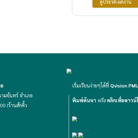
ดูประวัติ-ผลงาน
่อ
เริ่มเรียนง่ายๆได้ที่
Qvision PM
ามจันทร์ อำเภอ
พิมพ์ค้นหา
หรือ
คลิกเพื่อดาวน
0 (ร้านสักคิ้ว