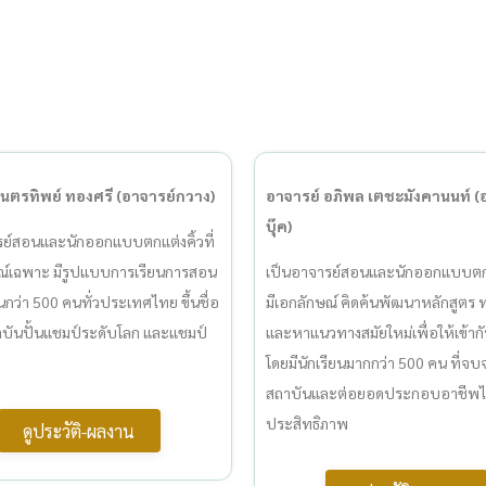
เนตรทิพย์ ทองศรี (อาจารย์กวาง)
อาจารย์ อภิพล เตชะมังคานนท์ (
บุ๊ค)
รย์สอนและนักออกแบบตกแต่งคิ้วที่
ษณ์เฉพาะ มีรูปแบบการเรียนการสอน
เป็นอาจารย์สอนและนักออกแบบตกแต
ียนกว่า 500 คนทั่วประเทศไทย ขึ้นชื่อ
มีเอกลักษณ์ คิดค้นพัฒนาหลักสูตร
าบันปั้นแชมป์ระดับโลก และแชมป์
และหาแนวทางสมัยใหม่เพื่อให้เข้ากั
โดยมีนักเรียนมากกว่า 500 คน ที่จบ
สถาบันและต่อยอดประกอบอาชีพได้
ประสิทธิภาพ
ดูประวัติ-ผลงาน