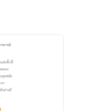
อาจารย์
่งคิ้วที่
 ทดลอง
บยุคสมัย
จาก
อย่างมี