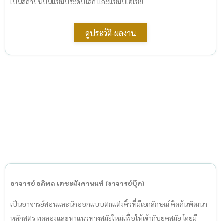
เป็นสถาบันปั้นแชมป์ระดับโลก และแชมป์เอเชีย
ดูประวัติ-ผลงาน
อาจารย์ อภิพล เตชะมังคานนท์ (อาจารย์บุ๊ค)
เป็นอาจารย์สอนและนักออกแบบตกแต่งคิ้วที่มีเอกลักษณ์ คิดค้นพัฒนา
หลักสูตร ทดลองและหาแนวทางสมัยใหม่เพื่อให้เข้ากับยุคสมัย โดยมี